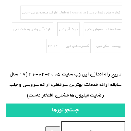
فواره های رقصان دبی | Dubai Fountains امارات متحده عربی - دبی
مسابقه اسب سواری دبی
پارک آبی دبی
پارک آبی وادی وحشت دبی
پیست اسکی دبی‌
کنسرت های دبی
۲۶ ۳۴
تاریخ راه اندازی این وب سایت 2005-02-26 (17 سال
سابقه ارائه خدمات، بهترین سرقفلی، ارائه سرویس و جلب
رضایت میلیون ها مشتری افتخار ماست)
جستجو تورها