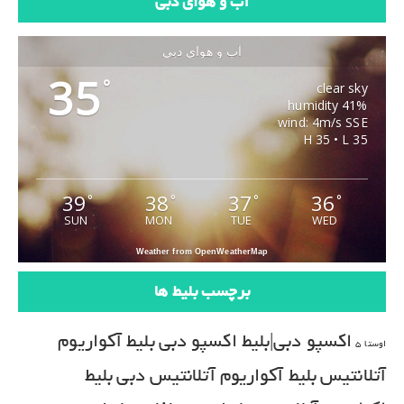
آب و هوای دبی
آب و هوای دبی
35
°
clear sky
41% humidity
wind: 4m/s SSE
H 35 • L 35
39
38
37
36
°
°
°
°
SUN
MON
TUE
WED
Weather from OpenWeatherMap
برچسب بلیط ها
اکسپو دبی|بلیط اکسپو دبی
بلیط آکواریوم
اوستا 5
آتلانتیس
بلیط آکواریوم آتلانتیس دبی
بلیط