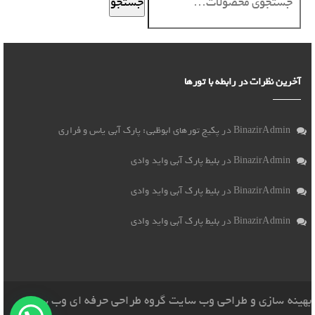
جستجو
آخرین نظرات در رابطه با تورها
BinazirAdmin
در
پکیج تورهای ابوظبی: پارک آبی یاس و فراری
BinazirAdmin
در
بلیط پارک آبی واید وادی
BinazirAdmin
در
بلیط پارک آبی واید وادی
BinazirAdmin
در
بلیط پارک آبی واید وادی
بهینه سازی
و
طراحی وب سایت
گروه
طراحی حرفه ای وب سایت