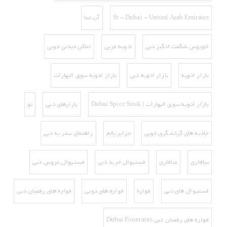
St - Dubai - United Arab Emirates
آب نما
اتوبوس شگفت انگیز دبی
ادویه عربی
اماکن دیدنی دوبی
بازار ادویه
بازار ادویه دبی
بازار ادویه سوق البهارات
بازار ادویه سوق البهارات | Dubai Spice Souk
بازارهای دبی
تو
جاذبه های گردشگری دوبی
جزایر پالم
راهنمای سفر به دبی
سافاری
صافاری
فستیوال خرید دبی
فستیوال عروس دبی
فستیوال های دبی
فواره
فواره های دوبی
فواره های رقصان دبی
فواره های رقصان دبی Dubai Fountains