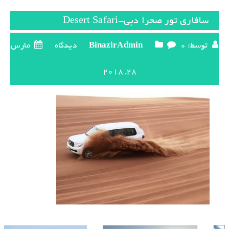
سافاری تور صحرا دبی-Desert Safari
توسط:
0 دیدگاه
BinazirAdmin
مارس
28, 2018