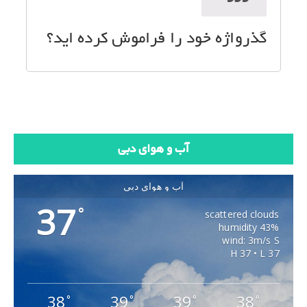
گذرواژه خود را فراموش کرده اید؟
آب و هوای دبی
آب و هوای دبی
37
°
scattered clouds
43% humidity
wind: 3m/s S
H 37 • L 37
38
39
39
38
°
°
°
°