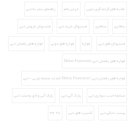
جاذبه های گردشگری دوبی
جزایر پالم
راهنمای سفر به دبی
سافاری
صافاری
فستیوال خرید دبی
فستیوال عروس دبی
فستیوال های دبی
فواره
فواره های دوبی
فواره های رقصان دبی
فواره های رقصان دبی Dubai Fountains
فواره های رقصان دبی | Dubai Fountains امارات متحده عربی - دبی
مسابقه اسب سواری دبی
پارک آبی دبی
پارک آبی وادی وحشت دبی
پیست اسکی دبی‌
کنسرت های دبی
۲۶ ۳۴