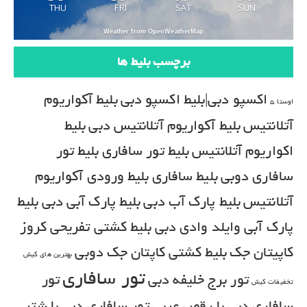
THU
FRI
SAT
SUN
Weather from OpenWeatherMap
برچسب بلیط ها
اکسپو دبی|بلیط اکسپو دبی
بلیط آکواریوم
اوستا 5
آتلانتیس
بلیط آکواریوم آتلانتیس دبی
بلیط
اکواریوم آتلانتیس
بلیط تور سافاری
بلیط تور
سافاری دوبی
بلیط سافاری
بلیط ورودی آکواریوم
آتلانتیس
بلیط پارک آب دبی
بلیط پارک آبی دبی
بلیط
پارک آبی وایلد وادی دبی
بلیط کشتی تفریحی کروز
کاپیتان جک
بلیط کشتی کاپتان جک دوبی
بهترین های کیش
تور سافاری
تور برج خلیفه دبی
تور
تخفیفات کیش
سافاری دبی با رقص عربی
تور سافاری دبی با شتر