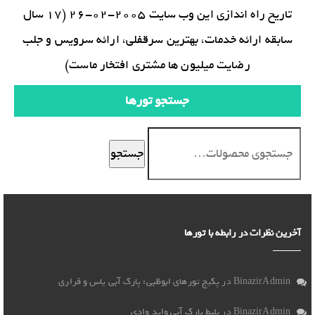
تاریخ راه اندازی این وب سایت 2005-02-26 (17 سال
سابقه ارائه خدمات، بهترین سرقفلی، ارائه سرویس و جلب
رضایت میلیون ها مشتری افتخار ماست)
جستجو تورها
جستجو
آخرین نظرات در رابطه با تورها
BinazirAdmin
در
پکیج تورهای ابوظبی: پارک آبی یاس و فراری
BinazirAdmin
در
بلیط پارک آبی واید وادی