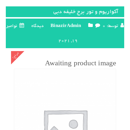
آکواریوم و تور برج خلیفه دبی
توسط:
0 دیدگاه
BinazirAdmin
نوامبر
19, 2021
حراج!
Awaiting product image