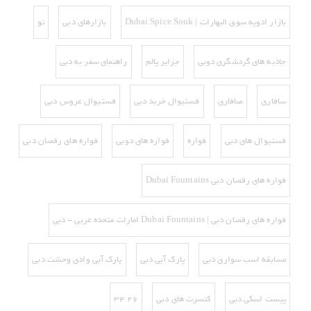
بازار ادویه سوق البهارات | Dubai Spice Souk
بازارهای دبی
تو
جاذبه های گردشگری دوبی
جزایر پالم
راهنمای سفر به دبی
سافاری
صافاری
فستیوال خرید دبی
فستیوال عروس دبی
فستیوال های دبی
فواره
فواره های دوبی
فواره های رقصان دبی
فواره های رقصان دبی Dubai Fountains
فواره های رقصان دبی | Dubai Fountains امارات متحده عربی - دبی
مسابقه اسب سواری دبی
پارک آبی دبی
پارک آبی وادی وحشت دبی
پیست اسکی دبی‌
کنسرت های دبی
۲۶ ۳۴