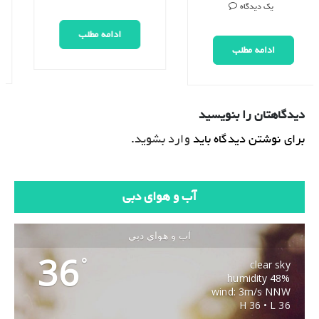
یک دیدگاه
ادامه مطلب
ادامه مطلب
دیدگاهتان را بنویسید
برای نوشتن دیدگاه باید
وارد بشوید
.
آب و هوای دبی
آب و هوای دبی
36
°
clear sky
48% humidity
wind: 3m/s NNW
H 36 • L 36