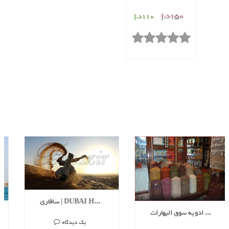
150
د.إ
110
د.إ
سافاری | DUBAI HUMMER SAFARI
بازار ادویه سوق البهارات | DUBAI SPICE SOUK
یک دیدگاه