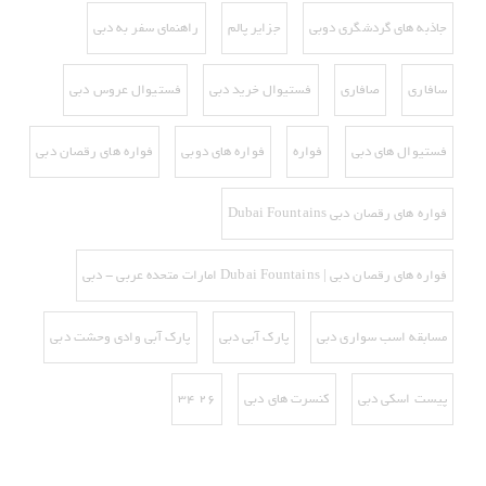
جاذبه های گردشگری دوبی
جزایر پالم
راهنمای سفر به دبی
سافاری
صافاری
فستیوال خرید دبی
فستیوال عروس دبی
فستیوال های دبی
فواره
فواره های دوبی
فواره های رقصان دبی
فواره های رقصان دبی Dubai Fountains
فواره های رقصان دبی | Dubai Fountains امارات متحده عربی - دبی
مسابقه اسب سواری دبی
پارک آبی دبی
پارک آبی وادی وحشت دبی
پیست اسکی دبی‌
کنسرت های دبی
۲۶ ۳۴