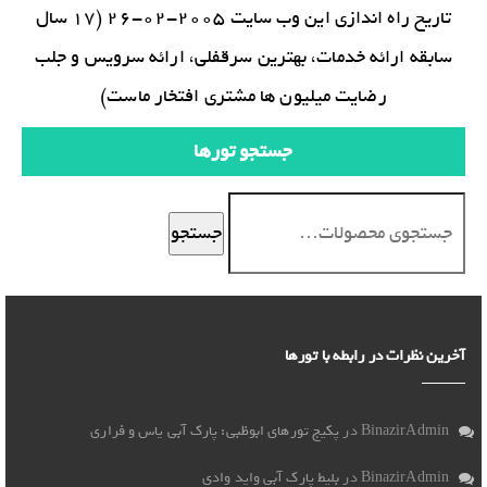
تاریخ راه اندازی این وب سایت 2005-02-26 (17 سال
سابقه ارائه خدمات، بهترین سرقفلی، ارائه سرویس و جلب
رضایت میلیون ها مشتری افتخار ماست)
جستجو تورها
جستجو
آخرین نظرات در رابطه با تورها
BinazirAdmin
در
پکیج تورهای ابوظبی: پارک آبی یاس و فراری
BinazirAdmin
در
بلیط پارک آبی واید وادی