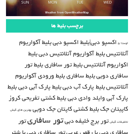
SUN
MON
TUE
WED
Weather from OpenWeatherMap
برچسب بلیط ها
اکسپو دبی|بلیط اکسپو دبی
بلیط آکواریوم
اوستا 5
آتلانتیس
بلیط آکواریوم آتلانتیس دبی
بلیط
اکواریوم آتلانتیس
بلیط تور سافاری
بلیط تور
سافاری دوبی
بلیط سافاری
بلیط ورودی آکواریوم
آتلانتیس
بلیط پارک آب دبی
بلیط پارک آبی دبی
بلیط
پارک آبی وایلد وادی دبی
بلیط کشتی تفریحی کروز
کاپیتان جک
بلیط کشتی کاپتان جک دوبی
بهترین های کیش
تور سافاری
تور برج خلیفه دبی
تور
تخفیفات کیش
سافاری دبی با رقص عربی
تور سافاری دبی با شتر