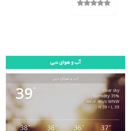
آب و هوای دبی
آب و هوای دبی
39
°
clear sky
35% humidity
wind: 4m/s WNW
H 39 • L 39
38
38
36
37
°
°
°
°