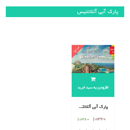
پارک آبی آتلانتیس
نمایش یک نتیجه
حراج!
افزودن به سبد خرید
پارک آبی آتلانتیس
320
د.إ
260
د.إ