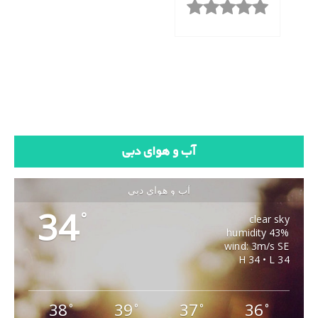
آب و هوای دبی
آب و هوای دبی
34
°
clear sky
43% humidity
wind: 3m/s SE
H 34 • L 34
38
39
37
36
°
°
°
°