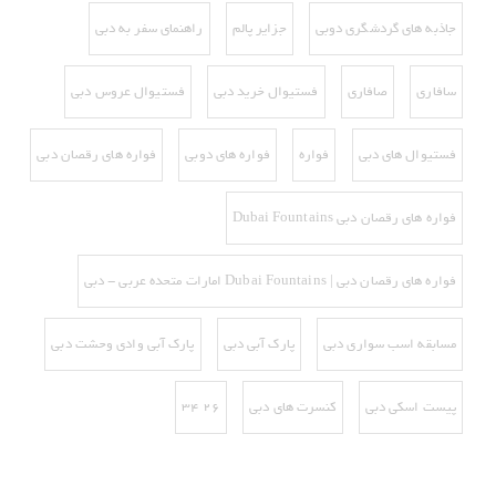
جاذبه های گردشگری دوبی
جزایر پالم
راهنمای سفر به دبی
سافاری
صافاری
فستیوال خرید دبی
فستیوال عروس دبی
فستیوال های دبی
فواره
فواره های دوبی
فواره های رقصان دبی
فواره های رقصان دبی Dubai Fountains
فواره های رقصان دبی | Dubai Fountains امارات متحده عربی - دبی
مسابقه اسب سواری دبی
پارک آبی دبی
پارک آبی وادی وحشت دبی
پیست اسکی دبی‌
کنسرت های دبی
۲۶ ۳۴