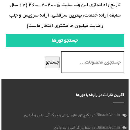
تاریخ راه اندازی این وب سایت 2005-02-26 (17 سال
سابقه ارائه خدمات، بهترین سرقفلی، ارائه سرویس و جلب
رضایت میلیون ها مشتری افتخار ماست)
جستجو تورها
جستجو
آخرین نظرات در رابطه با تورها
BinazirAdmin
در
پکیج تورهای ابوظبی: پارک آبی یاس و فراری
BinazirAdmin
در
بلیط پارک آبی واید وادی