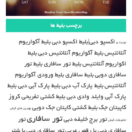
SAT
SUN
MON
TUE
Weather from OpenWeatherMap
برچسب بلیط ها
اکسپو دبی|بلیط اکسپو دبی
بلیط آکواریوم
اوستا 5
آتلانتیس
بلیط آکواریوم آتلانتیس دبی
بلیط
اکواریوم آتلانتیس
بلیط تور سافاری
بلیط تور
سافاری دوبی
بلیط سافاری
بلیط ورودی آکواریوم
آتلانتیس
بلیط پارک آب دبی
بلیط پارک آبی دبی
بلیط
پارک آبی وایلد وادی دبی
بلیط کشتی تفریحی کروز
کاپیتان جک
بلیط کشتی کاپتان جک دوبی
بهترین های کیش
تور سافاری
تور برج خلیفه دبی
تور
تخفیفات کیش
سافاری دبی با رقص عربی
تور سافاری دبی با شتر