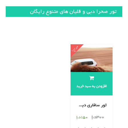
تور صحرا دبی و قلیان های متنوع رایگان
نمایش یک نتیجه
حراج!
افزودن به سبد خرید
تور سافاری دبی – صافاری تور صحرا دبی با رقص و نوشیدنی و شام
300
د.إ
150
د.إ