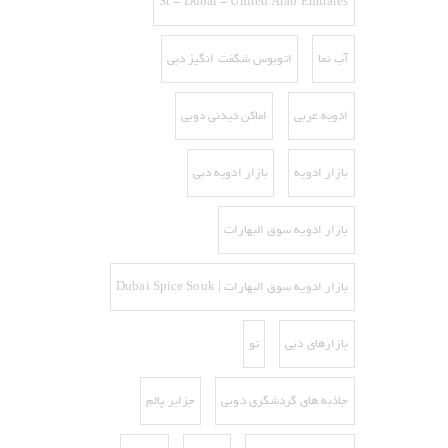
St - Dubai - United Arab Emirates
آب نما
اتوبوس شگفت انگیز دبی
ادویه عربی
اماکن دیدنی دوبی
بازار ادویه
بازار ادویه دبی
بازار ادویه سوق البهارات
بازار ادویه سوق البهارات | Dubai Spice Souk
بازارهای دبی
تو
جاذبه های گردشگری دوبی
جزایر پالم