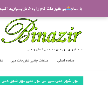
9 الی 21
بی نظیر
09123833830
binazir@binazir.com
با سلام
بی نظیر دات کام را به خاطر بسپارید ?کلی
بلیط ارزان تورهای تفریحی کیش و دبی
صفحه اصلی
اطلاعات جانبی تفریحات دبی
تف
تور شهر دبی|سی تی تور دبی تور شهر دبی
نمایش یک نتیجه