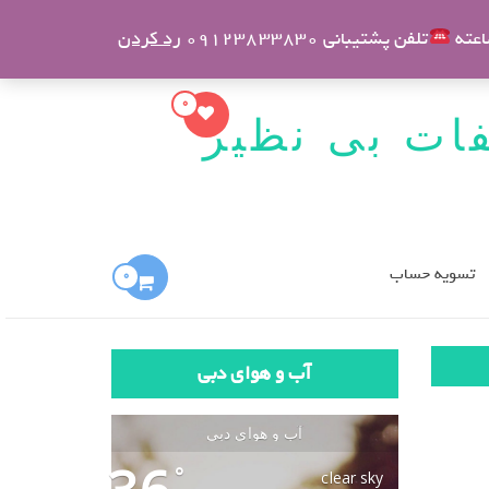
ورود
ثبت نام
تلفن پشتیبانی 09123833830
رد کردن
0
فات بی نظیر
تسویه حساب
0
آب و هوای دبی
آب و هوای دبی
°
clear sky