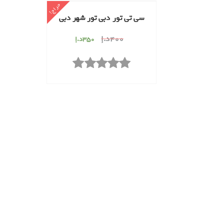
حراج!
سی تی تور دبی تور شهر دبی
400
د.إ
350
د.إ