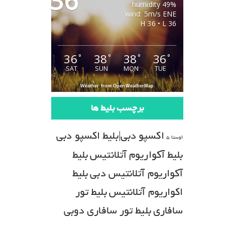
36
49% humidity
wind: 5m/s ENE
H 36 • L 36
36
38
38
36
°
°
°
°
SAT
SUN
MON
TUE
Weather from OpenWeatherMap
برچسب بلیط ها
اکسپو دبی|بلیط اکسپو دبی
اوستا 5
بلیط آکواریوم آتلانتیس
بلیط
آکواریوم آتلانتیس دبی
بلیط
اکواریوم آتلانتیس
بلیط تور
سافاری
بلیط تور سافاری دوبی