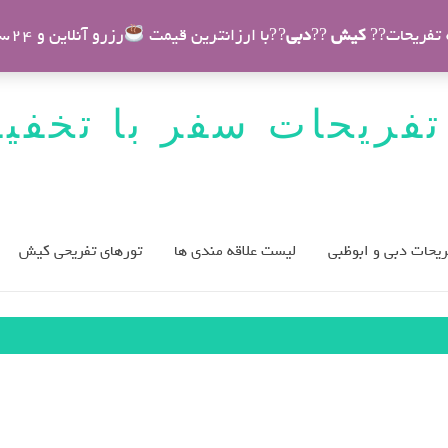
ه تفریحات??
کیش
??
دبی
??با ارزانترین قیمت
رزرو آنلاین و 24ساعته
تفریحات سفر با تخفی
ریحات دبی و ابوظبی
لیست علاقه مندی ها
تورهای تفریحی کیش
افزودن به سبد خرید