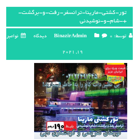
تور-کشتی-مارینا-ترانسفر-رفت-و-برگشت-
+-شام-و-نوشیدنی
توسط:
0 دیدگاه
BinazirAdmin
نوامبر
19, 2021