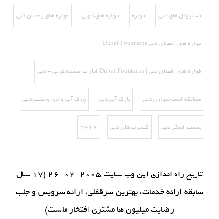
فستیوال های دبی
فواره
فواره های دوبی
فواره های رقصان دبی
فواره های رقصان دبی Dubai Fountains
فواره های رقصان دبی | Dubai Fountains امارات متحده عربی - دبی
مسابقه اسب سواری دبی
پارک آبی دبی
پارک آبی وادی وحشت دبی
پیست اسکی دبی‌
کنسرت های دبی
۲۶ ۳۴
تاریخ راه اندازی این وب سایت 2005-02-26 (17 سال
سابقه ارائه خدمات، بهترین سرقفلی، ارائه سرویس و جلب
رضایت میلیون ها مشتری افتخار ماست)