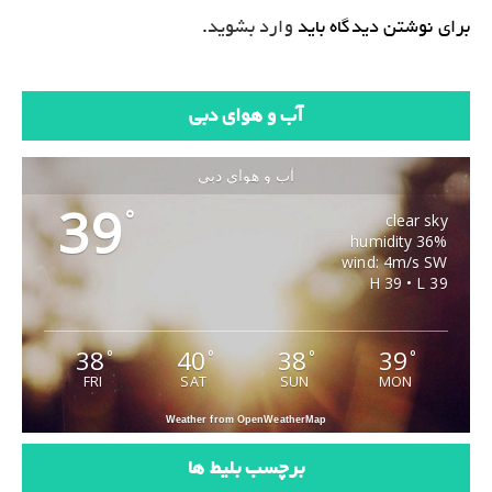
برای نوشتن دیدگاه باید
وارد بشوید
.
آب و هوای دبی
آب و هوای دبی
39
°
clear sky
36% humidity
wind: 4m/s SW
H 39 • L 39
38
40
38
39
°
°
°
°
FRI
SAT
SUN
MON
Weather from OpenWeatherMap
برچسب بلیط ها