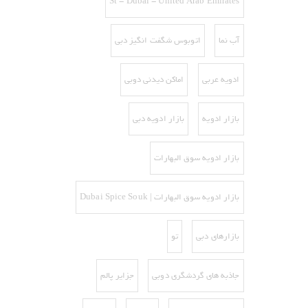
St - Dubai - United Arab Emirates
آب نما
اتوبوس شگفت انگیز دبی
ادویه عربی
اماکن دیدنی دوبی
بازار ادویه
بازار ادویه دبی
بازار ادویه سوق البهارات
بازار ادویه سوق البهارات | Dubai Spice Souk
بازارهای دبی
تو
جاذبه های گردشگری دوبی
جزایر پالم