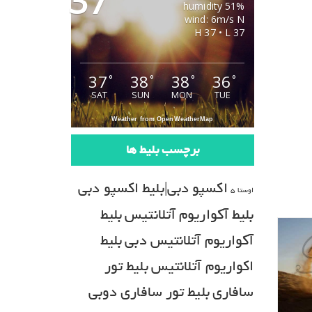
37
51% humidity
wind: 6m/s N
H 37 • L 37
37
38
38
36
°
°
°
°
SAT
SUN
MON
TUE
Weather from OpenWeatherMap
برچسب بلیط ها
اکسپو دبی|بلیط اکسپو دبی
اوستا 5
بلیط آکواریوم آتلانتیس
بلیط
آکواریوم آتلانتیس دبی
بلیط
اکواریوم آتلانتیس
بلیط تور
سافاری
بلیط تور سافاری دوبی