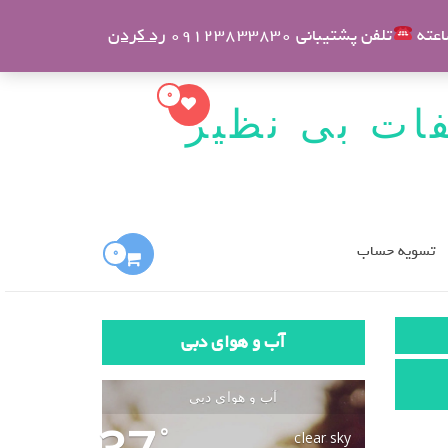
ورود
ثبت نام
تلفن پشتیبانی 09123833830
رد کردن
0
فات بی نظیر
تسویه حساب
0
آب و هوای دبی
آب و هوای دبی
°
clear sky