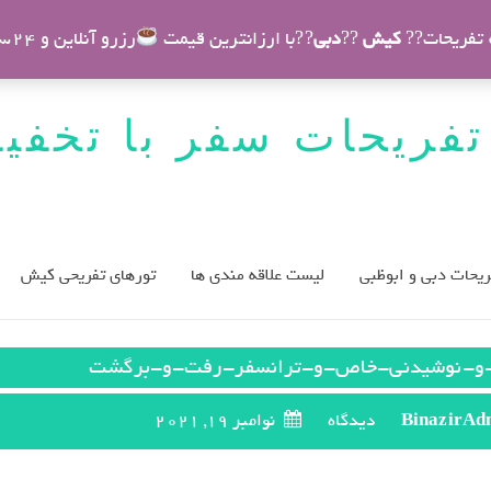
ه تفریحات??
کیش
??
دبی
??با ارزانترین قیمت
رزرو آنلاین و 24ساعته
تفریحات سفر با تخفی
ریحات دبی و ابوظبی
لیست علاقه مندی ها
تورهای تفریحی کیش
و-نوشیدنی-خاص-و-ترانسفر-رفت-و-برگشت
BinazirAd
نوامبر 19, 2021