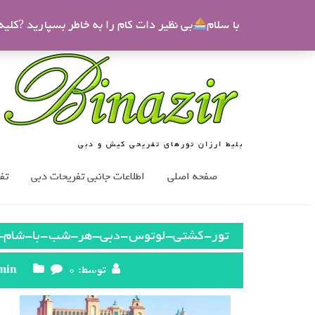
9 الی 21
بی نظیر
09123833830
binazir@binazir.com
با سلام
بی نظیر دات کام را به خاطر بسپارید ?کلی
بلیط ارزان تورهای تفریحی کیش و دبی
صفحه اصلی
اطلاعات جانبی تفریحات دبی
تف
تور-کشتی-لوتوس-دبی-هر-شب-با-شام-
توسط:
0 دیدگاه
min