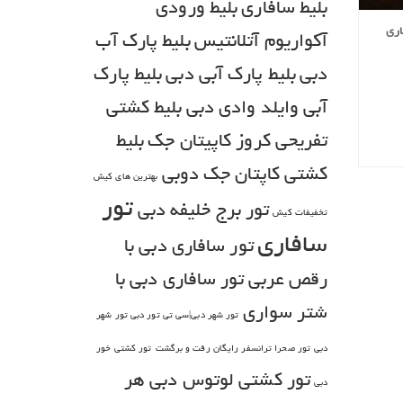
بلیط سافاری
بلیط ورودی
آکواریوم آتلانتیس
بلیط پارک آب
تور دبی گردش با قایق
دبی
بلیط پارک آبی دبی
بلیط پارک
یک دیدگاه
آبی وایلد وادی دبی
بلیط کشتی
تفریحی کروز کاپیتان جک
بلیط
ادامه مطلب
کشتی کاپتان جک دوبی
بهترین های کیش
تور
تور برج خلیفه دبی
تخفیفات کیش
سافاری
تور سافاری دبی با
رقص عربی
تور سافاری دبی با
شتر سواری
تور شهر دبی|سی تی تور دبی تور شهر
دبی
تور صحرا ترانسفر رایگان رفت و برگشت
تور کشتی خور
تور کشتی لوتوس دبی هر
دبی